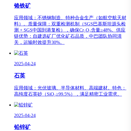
铬铁矿
应用领域：不锈钢制造、特种合金生产（如航空航天材
料）。质量保障：双重检测机制（SGS巴基斯坦源头检
测 + SGS中国到港复检），确保Cr₂O₃含量≥48%。供应
链优势：自建选矿厂优化矿石品质，中巴团队协同清
关，运输时效提升30%。
2025-04-24
石英
应用领域：光伏玻璃、半导体材料、高端建材。特色：
高纯度石英砂（SiO₂≥99.5%），满足精密工业需求。
2025-04-24
铅锌矿