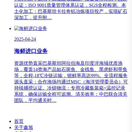
认证：ISO 9001质量管理体系认证，SGS全程检测。本
土化加工：巴基斯坦卡拉奇铝冶炼项目投产，实现矿石
深加工，提升附…
2025-04-24
海鲜进口业务
资源优势直采巴基斯坦阿拉伯海及印度洋海域优质渔
场，覆盖14类海产品如石斑鱼、金线鱼、黑虎虾和带鱼
等，全程-18℃冷链运输，锁鲜率高达99%。全流程服务
源头直采：合作渔场均通过MSC（海洋管理委员会）可
持续捕捞认证。冷链物流：专用冷藏集装箱+温控记录
系统，确保运输全程可追溯。清关效率：中巴联合清关
团队，平均通关时…
首页
关于鑫旭