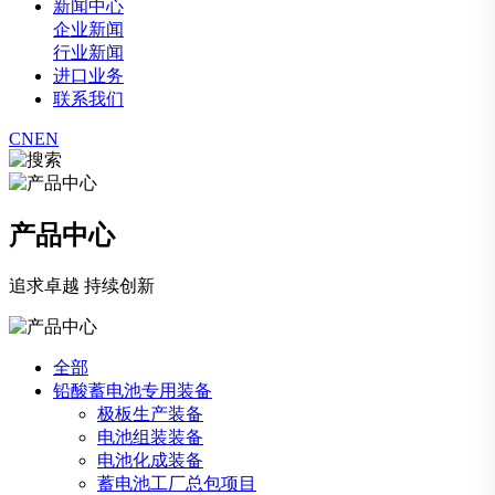
新闻中心
企业新闻
行业新闻
进口业务
联系我们
CN
EN
产品中心
追求卓越 持续创新
全部
铅酸蓄电池专用装备
极板生产装备
电池组装装备
电池化成装备
蓄电池工厂总包项目