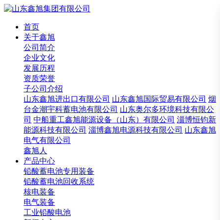
首页
关于鑫旭
公司简介
企业文化
发展历程
资质荣誉
子公司介绍
山东鑫旭进出口有限公司
山东鑫旭国际贸易有限公司
烟
台金潮宇科蓄电池有限公司
山东奥尔多环境科技有限公
司
中船重工鑫旭能源设备（山东）有限公司
淄博恒钧新
能源科技有限公司
淄博鑫旭电源科技有限公司
山东鑫旭
电气有限公司
鑫旭人
产品中心
铅酸蓄电池专用装备
铅酸蓄电池回收系统
核电装备
电气装备
工业铅酸电池