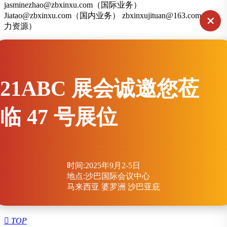
jasminezhao@zbxinxu.com（国际业务）
Jiatao@zbxinxu.com（国内业务） zbxinxujituan@163.com（人
力资源）
联系地址
21ABC 展会诚邀您莅
山东省淄博市张店区兴园路9号
临 47 号展位
扫一扫联系
友情链接：
中国船舶集团有限公司
中国核工业集团有限公司
中国广核集团有限公司
烟台金潮宇科蓄电池有限公司
时间:2025年9月2-5日
Copyright © 2026 山东鑫旭集团有限公司 版权所有.
鲁ICP备
地点:沙巴国际会议中心
12028523号-2
马来西亚 婆罗洲 沙巴亚庇
技术支持：

TOP