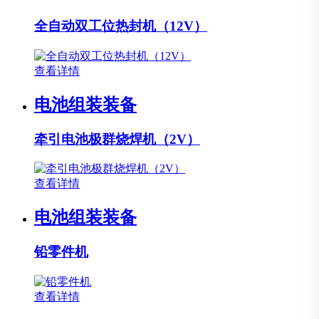
全自动双工位热封机（12V）
查看详情
电池组装装备
牵引电池极群烧焊机（2V）
查看详情
电池组装装备
铅零件机
查看详情