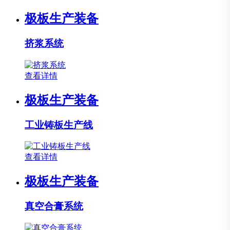
极板生产装备
挤浆系统
查看详情
极板生产装备
工业铸板生产线
查看详情
极板生产装备
真空合膏系统