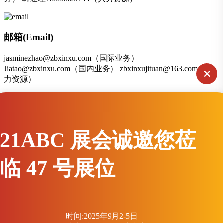
邮箱(Email)
jasminezhao@zbxinxu.com（国际业务）
Jiatao@zbxinxu.com（国内业务） zbxinxujituan@163.com（人
力资源）
联系地址
21ABC 展会诚邀您莅
山东省淄博市张店区兴园路9号
临 47 号展位
扫一扫联系
友情链接：
中国船舶集团有限公司
中国核工业集团有限公司
中国广核集团有限公司
烟台金潮宇科蓄电池有限公司
时间:2025年9月2-5日
Copyright © 2026 山东鑫旭集团有限公司 版权所有.
鲁ICP备