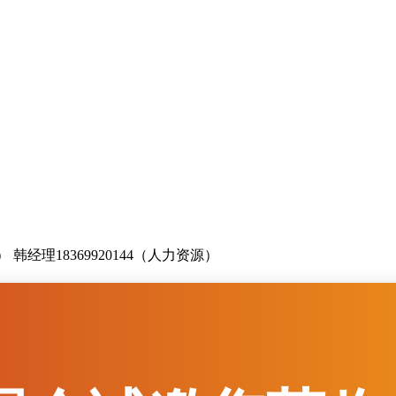
业务） 韩经理18369920144（人力资源）
m（国内业务） zbxinxujituan@163.com（人力资源）