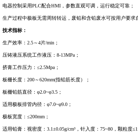
电器控制采用PLC配合HMI，参数直观可调，运行稳定可靠；
生产过程中极板无需周转转运，废铅和含铅废水可按用户要求
技术指标：
生产效率：2.5～4片/min；
压铸液压系统工作液压：8-13MPa；
挤膏工作压力：≤2.5Mpa；
板栅长度：200～620mm(指铅筋长度）；
板栅铅筋直径：φ2.0~φ3.5；
适用极板排管内径：φ7.0~φ9.0；
极板宽度：≤200mm；
适用铅膏：视密度：3.1±0.05g/cm³，针入度：75~80，颗粒度