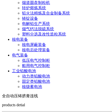
烟道圆盘制粒机
转炉熔炼系统
铅火法精炼及合金制备系统
铸锭设备
电解铅生产系统
烟气钙法脱硫系统
塑料分选及改性造粒系统
核电装备
核电屏蔽装备
核电后处理装备
电气装备
低压电气控制柜
船用电气控制柜
工业铅酸电池
动力类铅酸电池
固定类铅酸电池
核级蓄电池
全自动压铸挤膏连线
products detial