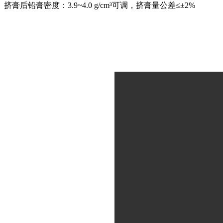
挤膏后铅膏密度：3.9~4.0 g/cm³可调，挤膏量公差≤±2%